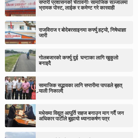
सप्तरी प्रशासनको चेतावनीः सामाजिक सञ्जालमा
भ्रामक पोस्ट, लाईक र कमेण्ट गरे कारवाही
राजविराज र बोदेबरसाइनमा कर्फ्यु हट्यो, निषेधाज्ञा
जारी
गोलबजारको कर्फ्यु दुई घन्टाका लागि खुकुलो
बनाइदै
सामाजिक सद्भावका लागि सप्तरीमा पापडले बृहत्
र्‍याली निकाल्दै
मधेसमा विद्युत आपूर्ति सहज बनाउन माग गर्दै जन
अधिकार पार्टीले बुझायो ध्यानाकर्षण पत्र