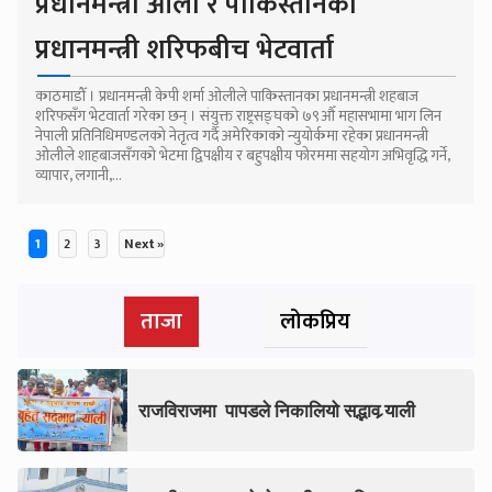
प्रधानमन्त्री ओली र पाकिस्तानका
प्रधानमन्त्री शरिफबीच भेटवार्ता
काठमाडौँ । प्रधानमन्त्री केपी शर्मा ओलीले पाकिस्तानका प्रधानमन्त्री शहबाज
शरिफसँग भेटवार्ता गरेका छन् । संयुक्त राष्ट्रसङ्घको ७९औँ महासभामा भाग लिन
नेपाली प्रतिनिधिमण्डलको नेतृत्व गर्दै अमेरिकाको न्युयोर्कमा रहेका प्रधानमन्त्री
ओलीले शाहबाजसँगको भेटमा द्विपक्षीय र बहुपक्षीय फोरममा सहयोग अभिवृद्धि गर्ने,
व्यापार, लगानी,...
1
2
3
Next »
Posts
ताजा
लोकप्रिय
pagination
राजविराजमा पापडले निकालियो सद्भाव र्‍याली