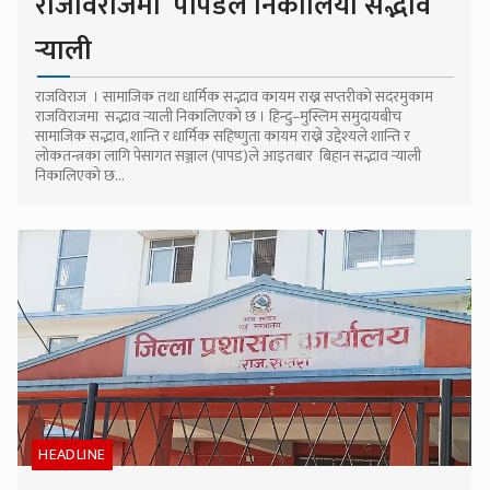
राजविराजमा पापडले निकालियो सद्भाव
र्‍याली
राजविराज । सामाजिक तथा धार्मिक सद्भाव कायम राख्न सप्तरीको सदरमुकाम
राजविराजमा सद्भाव र्‍याली निकालिएको छ । हिन्दु–मुस्लिम समुदायबीच
सामाजिक सद्भाव, शान्ति र धार्मिक सहिष्णुता कायम राख्ने उद्देश्यले शान्ति र
लोकतन्त्रका लागि पेसागत सञ्जाल (पापड)ले आइतबार बिहान सद्भाव र्‍याली
निकालिएको छ...
HEADLINE