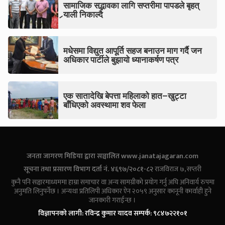
सामाजिक सद्भावका लागि सप्तरीमा पापडले बृहत्
र्‍याली निकाल्दै
मधेसमा विद्युत आपूर्ति सहज बनाउन माग गर्दै जन
अधिकार पार्टीले बुझायो ध्यानाकर्षण पत्र
एक सातादेखि बेपत्ता महिलाको हात–खुट्टा
बाँधिएको अवस्थामा शव फेला
जनता जागरण मिडिया द्वारा सञ्चालित
www.janatajagaran.com
सूचना तथा प्रसारण विभाग दर्ता नं. ४६९७/२०८१-८२
राजविराज ७, सप्तरी
कुनै पनि सञ्चारमाध्यममा हाम्रा समाचार वा अन्य सामग्रीको प्रयोग गर्नु अघि अनिवार्य रुपमा
अनुमति लिनुपर्नेछ । अन्यथा प्रतिलिपी अधिकार ऐन २०५९ अनुसार कानूनी कार्वाही हुने
जानकारी गराईन्छ ।
विज्ञापनको लागी: रविन्द्र कुमार यादव सम्पर्क: ९८४७२२१०१