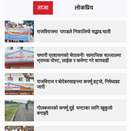
ताजा
लोकप्रिय
pagination
राजविराजमा पापडले निकालियो सद्भाव र्‍याली
सप्तरी प्रशासनको चेतावनीः सामाजिक सञ्जालमा
भ्रामक पोस्ट, लाईक र कमेण्ट गरे कारवाही
राजविराज र बोदेबरसाइनमा कर्फ्यु हट्यो, निषेधाज्ञा
जारी
गोलबजारको कर्फ्यु दुई घन्टाका लागि खुकुलो
बनाइदै