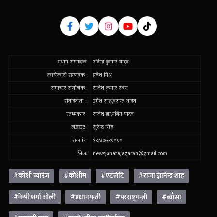
प्रधान सम्पादक
रविन्द्र कुमार यादव
कार्यकारी सम्पादक:
प्रवेश मिश्र
समाचार संयोजक:
राजेश कुमार रंजन
संवाददाता :
उमेश साह,बसन्त यादव
स्तम्भकार:
राजेश झा,नबिन यादव
लेआउट:
सुरेन्द्र सिंह
सम्पर्क:
९८४७२२१०१०
ईमेलः
newsjanatajagaran@gmail.com
#कोशी ब्यारेज
#कोशीम
#एटलेटि
#राजा ज्ञानेन्द्र शाह
#केपी शर्मा ओली
#प्रधानमन्त्री
#परराष्ट्रमन्त्री
#ब्वाँसा