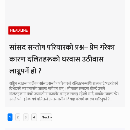
HEADLINE
सांसद सन्तोष परियारको प्रश्न– प्रेम गरेका
कारण दलितहरूको घरवास उठीवास
लाग्नुपर्ने हो ?
राष्ट्रिय स्वतन्त्र पार्टीका सांसद सन्तोष परियारले दलितहरूमाथि राज्यबाटै भइरहेको
विभेदको सरकारसँग जवाफ मागेका छन् । सोमबार संसदमा बोल्दै उनले
दलितहरूमाथिकाे ज्यादतीमा राज्यकै अंगहरू संलग्न रहेको भन्दै आक्रोश व्यक्त गरे।
उनले भने, ‘हरेक वर्ष दलितले अन्तरजातीय विवाह गरेको कारण मारिनुपर्ने ?...
1
2
3
4
Next »
Posts