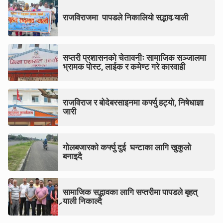
राजविराजमा पापडले निकालियो सद्भाव र्‍याली
सप्तरी प्रशासनको चेतावनीः सामाजिक सञ्जालमा
भ्रामक पोस्ट, लाईक र कमेण्ट गरे कारवाही
राजविराज र बोदेबरसाइनमा कर्फ्यु हट्यो, निषेधाज्ञा
जारी
गोलबजारको कर्फ्यु दुई घन्टाका लागि खुकुलो
बनाइदै
सामाजिक सद्भावका लागि सप्तरीमा पापडले बृहत्
र्‍याली निकाल्दै