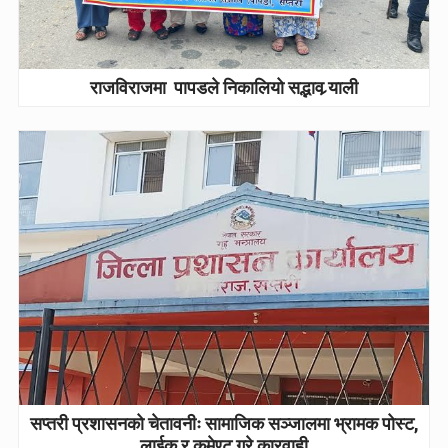
राजविराजमा पापडले निकालियो सद्भाव र्‍याली
सप्तरी प्रशासनको चेतावनीः सामाजिक सञ्जालमा भ्रामक पोस्ट,
लाईक र कमेण्ट गरे कारवाही