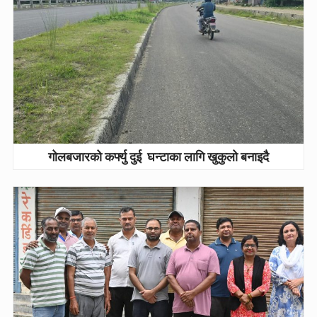
गोलबजारको कर्फ्यु दुई घन्टाका लागि खुकुलो बनाइदै