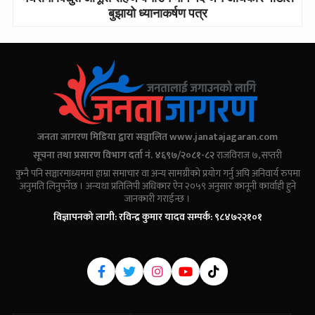
बुझायो ध्यानाकर्षण पत्र
जनता जागरण मिडिया द्वारा सञ्चालित
www.janatajagaran.com
सूचना तथा प्रसारण विभाग दर्ता नं. ४६९७/२०८१-८२
राजविराज ७, सप्तरी
कुनै पनि सञ्चारमाध्यममा हाम्रा समाचार वा अन्य सामग्रीको प्रयोग गर्नु अघि अनिवार्य रुपमा
अनुमति लिनुपर्नेछ । अन्यथा प्रतिलिपी अधिकार ऐन २०५९ अनुसार कानूनी कार्वाही हुने
जानकारी गराईन्छ ।
विज्ञापनको लागी: रविन्द्र कुमार यादव सम्पर्क: ९८४७२२१०१