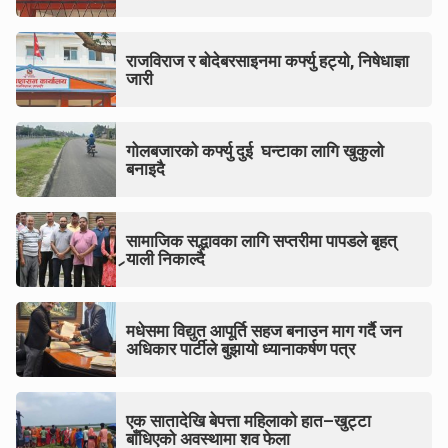
राजविराज र बोदेबरसाइनमा कर्फ्यु हट्यो, निषेधाज्ञा
जारी
गोलबजारको कर्फ्यु दुई घन्टाका लागि खुकुलो
बनाइदै
सामाजिक सद्भावका लागि सप्तरीमा पापडले बृहत्
र्‍याली निकाल्दै
मधेसमा विद्युत आपूर्ति सहज बनाउन माग गर्दै जन
अधिकार पार्टीले बुझायो ध्यानाकर्षण पत्र
एक सातादेखि बेपत्ता महिलाको हात–खुट्टा
बाँधिएको अवस्थामा शव फेला