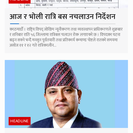
आज र भोली रात्रि बस नचलाउन निर्देशन
काठमाडौँ । राष्ट्रिय विपद् जोखिम न्यूनीकरण तथा व्यवस्थापन प्राधिकरणले शुक्रबार
र शनिबार राति ५६ जिल्लामा रात्रिबस चलाउन रोक लगाएको छ । विपदका घटना
बढ्न सक्ने भन्दै मनसुन पूर्वतयारी तथा प्रतिकार्य कमाण्ड पोष्टले रातको समयमा
असोज ११ र १२ गते रात्रिकालीन...
HEADLINE