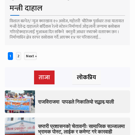
मन्त्री दाहाल
विशाल बस्नेत/ न्युज कारखाना १० असोज, महोत्तरी भौतिक पुर्वाधार तथा यातायात
मन्त्री देवेन्द्र दाहालले बर्दिवास रेल्वे स्टेशन निर्माणार्थ ओइलानी जग्गामा बसोबास
गरिरहेकाहरुलाई मुआब्जा दिन सकिने कानुनी आधार नभएको वताएका छन ।
निर्माणाधिन क्षेत्र वरपर वसोवास गर्दै आएका १४ घर परिवारलाई...
1
2
Next »
Posts
ताजा
लोकप्रिय
pagination
राजविराजमा पापडले निकालियो सद्भाव र्‍याली
सप्तरी प्रशासनको चेतावनीः सामाजिक सञ्जालमा
भ्रामक पोस्ट, लाईक र कमेण्ट गरे कारवाही