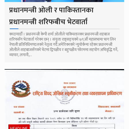
प्रधानमन्त्री ओली र पाकिस्तानका
प्रधानमन्त्री शरिफबीच भेटवार्ता
काठमाडौँ । प्रधानमन्त्री केपी शर्मा ओलीले पाकिस्तानका प्रधानमन्त्री शहबाज
शरिफसँग भेटवार्ता गरेका छन् । संयुक्त राष्ट्रसङ्घको ७९औँ महासभामा भाग लिन
नेपाली प्रतिनिधिमण्डलको नेतृत्व गर्दै अमेरिकाको न्युयोर्कमा रहेका प्रधानमन्त्री
ओलीले शाहबाजसँगको भेटमा द्विपक्षीय र बहुपक्षीय फोरममा सहयोग अभिवृद्धि गर्ने,
व्यापार, लगानी,...
HEADLINE