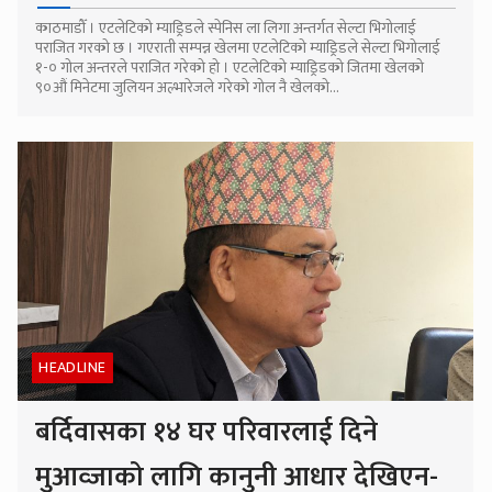
काठमाडौँ । एटलेटिको म्याड्रिडले स्पेनिस ला लिगा अन्तर्गत सेल्टा भिगोलाई
पराजित गरको छ । गएराती सम्पन्न खेलमा एटलेटिको म्याड्रिडले सेल्टा भिगोलाई
१-० गोल अन्तरले पराजित गरेको हो । एटलेटिको म्याड्रिडको जितमा खेलको
९०औं मिनेटमा जुलियन अल्भारेजले गरेको गोल नै खेलको...
HEADLINE
बर्दिवासका १४ घर परिवारलाई दिने
मुआव्जाको लागि कानुनी आधार देखिएन-